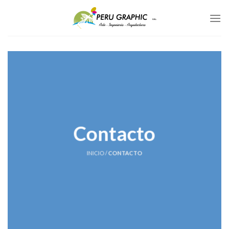
Skip
to
content
Contacto
INICIO
/
CONTACTO