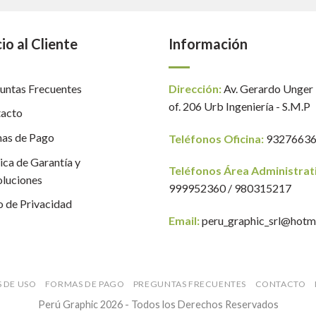
io al Cliente
Información
untas Frecuentes
Dirección:
Av. Gerardo Unger
of. 206 Urb Ingeniería - S.M.P
acto
as de Pago
Teléfonos Oficina:
9327663
tica de Garantía y
Teléfonos Área Administrat
luciones
999952360 / 980315217
o de Privacidad
Email:
peru_graphic_srl@hotm
 DE USO
FORMAS DE PAGO
PREGUNTAS FRECUENTES
CONTACTO
Perú Graphic 2026 - Todos los Derechos Reservados