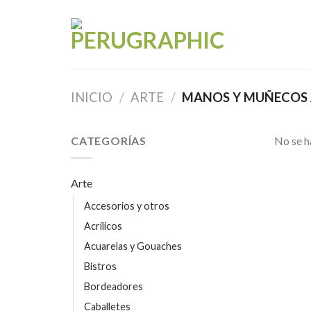
Skip
to
content
INICIO
/
ARTE
/
MANOS Y MUÑECOS 
CATEGORÍAS
No se h
Arte
Accesorios y otros
Acrílicos
Acuarelas y Gouaches
Bistros
Bordeadores
Caballetes