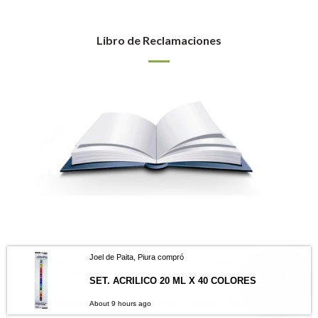
Libro de Reclamaciones
Joel de Paita, Piura compró
TÉRMINOS Y CONDICIONES DE USO
FORMAS DE PAGO
PREGUNTAS FRECUENTES
CONTACTO
SET. ACRILICO 20 ML X 40 COLORES
LIBRO DE RECLAMACIONES
Perú Graphic 2026 - Todos los Derechos Reservados
About 9 hours ago