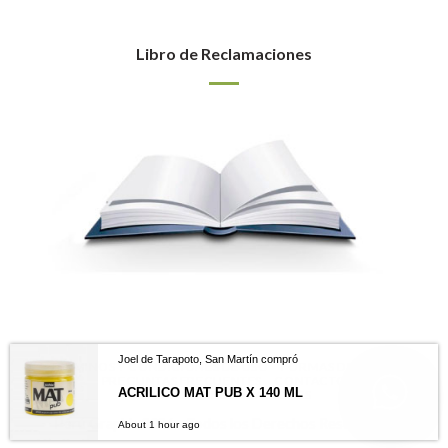
Libro de Reclamaciones
Joel de Tarapoto, San Martín compró
TÉRMINOS Y CONDICIONES DE USO
FORMAS DE PAGO
PREGUNTAS FRECUENTES
CONTACTO
ACRILICO MAT PUB X 140 ML
LIBRO DE RECLAMACIONES
Perú Graphic 2026 - Todos los Derechos Reservados
About 1 hour ago