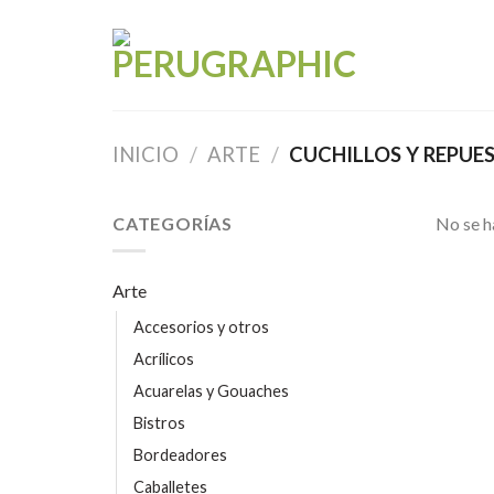
Skip
to
content
INICIO
/
ARTE
/
CUCHILLOS Y REPUE
CATEGORÍAS
No se h
Arte
Accesorios y otros
Acrílicos
Acuarelas y Gouaches
Bistros
Bordeadores
Caballetes