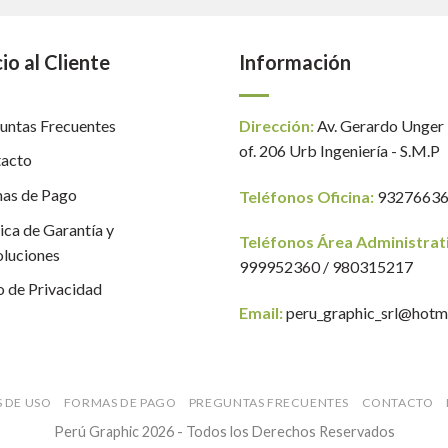
io al Cliente
Información
untas Frecuentes
Dirección:
Av. Gerardo Unger
of. 206 Urb Ingeniería - S.M.P
acto
as de Pago
Teléfonos Oficina:
9327663
tica de Garantía y
Teléfonos Área Administrat
luciones
999952360 / 980315217
o de Privacidad
Email:
peru_graphic_srl@hotm
 DE USO
FORMAS DE PAGO
PREGUNTAS FRECUENTES
CONTACTO
Perú Graphic 2026 - Todos los Derechos Reservados