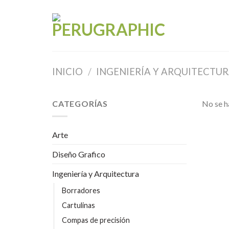
Skip
to
content
INICIO
/
INGENIERÍA Y ARQUITECTU
CATEGORÍAS
No se h
Arte
Diseño Grafico
Ingeniería y Arquitectura
Borradores
Cartulinas
Compas de precisión