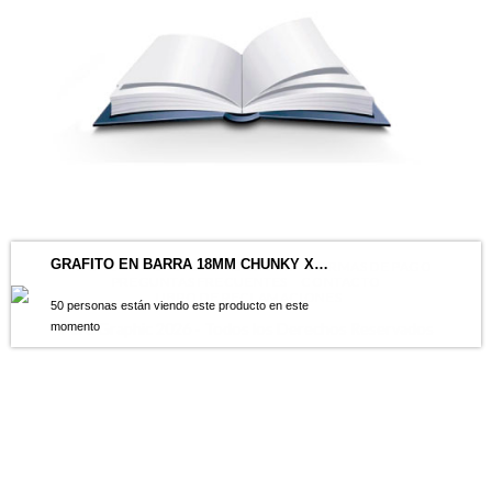
GRAFITO EN BARRA 18MM CHUNKY X 12 PZAS
TÉRMINOS Y CONDICIONES DE USO
FORMAS DE PAGO
PREGUNTAS FRECUENTES
CONTACTO
LIBRO DE RECLAMACIONES
50 personas están viendo este producto en este
Perú Graphic 2026 - Todos los Derechos Reservados
momento
1
Hola 👋
¿En qué podemos ayudarte?
Abrir chat