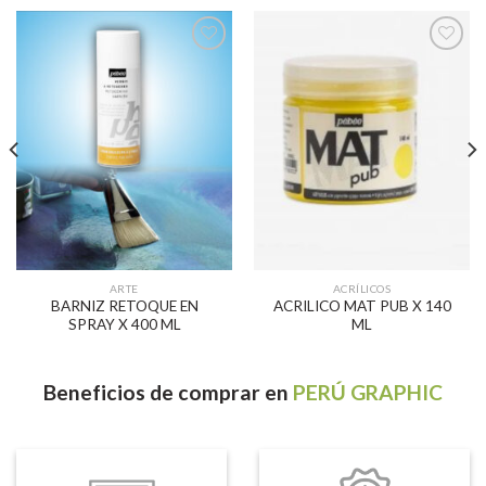
Añadir
Añadir
a la
a la
lista de
lista de
deseos
deseos
ARTE
ACRÍLICOS
BARNIZ RETOQUE EN
ACRILICO MAT PUB X 140
SPRAY X 400 ML
ML
Beneficios
de comprar en
PERÚ GRAPHIC