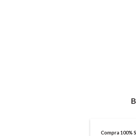
lista de
deseos
B
Compra 100% S