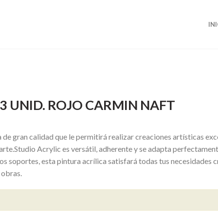
IN
X 3 UNID. ROJO CARMIN NAFT
Añadir
a la
 de gran calidad que le permitirá realizar creaciones artísticas e
lista de
rte.Studio Acrylic es versátil, adherente y se adapta perfectamente
deseos
os soportes, esta pintura acrílica satisfará todas tus necesidades
 obras.