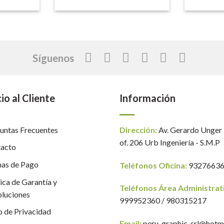
Síguenos
io al Cliente
Información
untas Frecuentes
Dirección:
Av. Gerardo Unger
of. 206 Urb Ingeniería - S.M.P
acto
as de Pago
Teléfonos Oficina:
9327663
tica de Garantía y
Teléfonos Área Administrat
luciones
999952360 / 980315217
o de Privacidad
Email:
peru_graphic_srl@hotm