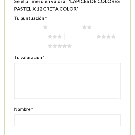
Sé el primero en valorar “LAPICES DE COLORES
PASTEL X 12 CRETA COLOR”
Tu puntuación
*
1 de 5 estrellas
2 de 5 estrellas
3 de 5 estrellas
4 de 5 estrellas
5 de 5 estrellas
Tu valoración
*
Nombre
*