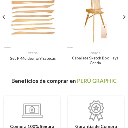
Añadir
Añadir
a la
a la
lista de
lista de
deseos
deseos
OTROS
OTROS
Caballete Sketch Box Haya
Set P-Moldear x/9 Estecas
Conda
Beneficios
de comprar en
PERÚ GRAPHIC
Compra 100% Segura
Garantía de Compra