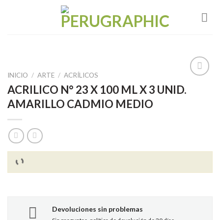
Skip
to
content
INICIO
/
ARTE
/
ACRÍLICOS
ACRILICO N° 23 X 100 ML X 3 UNID.
AMARILLO CADMIO MEDIO
Añadir
a la
lista de
deseos
Devoluciones sin problemas