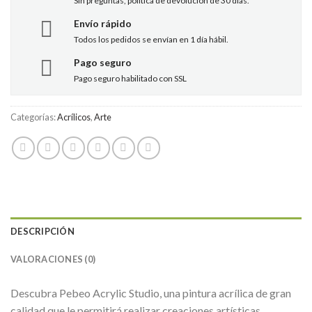
Sin preguntas, política de devolución de 30 días.
Envío rápido
Todos los pedidos se envían en 1 día hábil.
Pago seguro
Pago seguro habilitado con SSL
Categorías:
Acrílicos
,
Arte
DESCRIPCIÓN
VALORACIONES (0)
Descubra Pebeo Acrylic Studio, una pintura acrílica de gran
calidad que le permitirá realizar creaciones artísticas