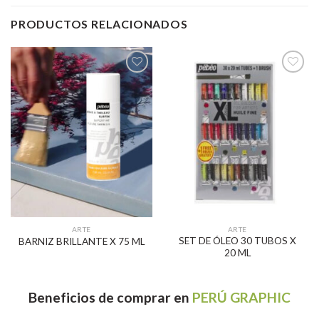
PRODUCTOS RELACIONADOS
Añadir
Añadir
a la
a la
lista de
lista de
deseos
deseos
ARTE
ARTE
SET DE ÓLEO 30 TUBOS X
BARNIZ BRILLANTE X 75 ML
20 ML
Beneficios
de comprar en
PERÚ GRAPHIC